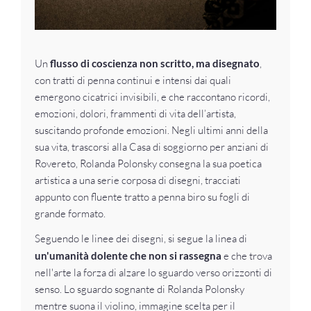
Un
flusso di coscienza non scritto, ma disegnato
,
con tratti di penna continui e intensi dai quali
emergono cicatrici invisibili, e che raccontano ricordi,
emozioni, dolori, frammenti di vita dell’artista,
suscitando profonde emozioni. Negli ultimi anni della
sua vita, trascorsi alla Casa di soggiorno per anziani di
Rovereto, Rolanda Polonsky consegna la sua poetica
artistica a una serie corposa di disegni, tracciati
appunto con fluente tratto a penna biro su fogli di
grande formato.
Seguendo le linee dei disegni, si segue la linea di
un'umanità dolente che non si rassegna
e che trova
nell'arte la forza di alzare lo sguardo verso orizzonti di
senso. Lo sguardo sognante di Rolanda Polonsky
mentre suona il violino, immagine scelta per il