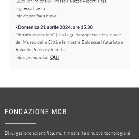
Quellier Polonsky. Presso Palazzo Alberti Poja,
ingresso libero
info disponibili a breve
▪️
Domenica 21 aprile 2024, ore 15.30
"Ritratti roveretani" | visita guidata speciale tra le sale
del Museo della Città e le mostre Baldessari futurista e
Rolanda Polonsky Inedita
info e prenotazioni
QUI
FONDAZIONE MCR
Divulgazione scientifica, multimedialità e nuove tecnologie si