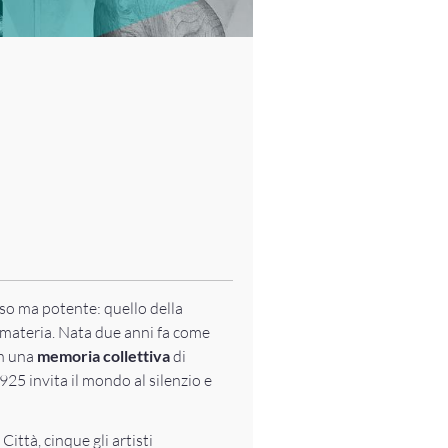
oso ma potente: quello della
a materia. Nata due anni fa come
on una
memoria collettiva
di
25 invita il mondo al silenzio e
ittà, cinque gli artisti