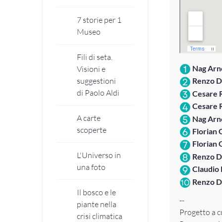
7 storie per 1
Museo
Fili di seta.
Nag Arn
Visioni e
suggestioni
Renzo D
di Paolo Aldi
Cesare 
Cesare R
A carte
Nag Arno
scoperte
Florian 
Florian 
L'Universo in
Renzo D
una foto
Claudio 
Renzo D
Il bosco e le
--
piante nella
Progetto a c
crisi climatica