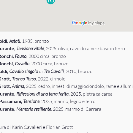
oldi,
Astati,
1985, bronzo
urante,
Tensione vitale
, 2025, ulivo, cavo di rame e base in ferro
Ronchi,
Fauno
,
2000 circa, bronzo
onchi,
Cavallo
, 2000 circa, bronzo
ldi,
Cavallo singolo
di
Tre Cavalli
,
2010, bronzo
Grott,
Tronco Torso
,
2022, cirmolo
Grott,
Anima,
2025, cedro, innesti di maggiociondolo, rame e allum
urante,
Riflessioni di una terra ferita,
2025, pietra calcarea
Passamani,
Tensione
,
2025, marmo, legno e ferro
urante,
Memoria resiliente
, 2025, marmo di Carrara
ura di Karin Cavalieri e Florian Grott