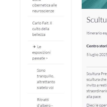
cibernetica alle
neuroscienze
Scult
Carlo Fait. Il
culto della
Itinerario e
bellezza
Centro stor
Le
esposizioni
5 luglio 202
passate >
Sono
Scultura Pre
tranquillo,
scultura che
altrettanto
invito a rest
siatelo voi
straordinari
alla pace.
Ritratti
Dieci le oper
d'albero -