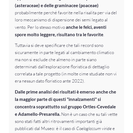
(asteraceae) e delle graminacee (poaceae)
probabilmente perché favorite nella risalita per via del
loro meccanismo di dispersione dei semi legato al
vento. Per lo stesso motivo
anche le felci, aventi
spore molto leggere, risultano tra le favorite
.
Tuttavia si deve specificare che tali record sono
sicuramente in parte legati al cambiamento climatico
ma non si esclude che almeno in parte siano
determinati dall'esplorazione floristica di dettaglio
correlata a tale progetto (in molte cime studiate non vi
era nessun dato floristico ante 2022).
Dalle prime analisi dei risultati è emerso anche che
la maggior parte di questi "innalzamenti" si
concentra soprattutto sul gruppo Ortles-Cevedale
e Adamello-Presarella.
Non è un caso che su tali vette
sono stati fatti altri ritrovamenti importanti già
pubblicati dal Museo: è il caso di
Coeloglossum viride
e