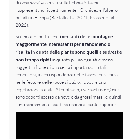
di
Larix decidua
censiti sulla Lobbia Alta che
rappresentano rispettivamente l'Orchidea e l'albero
più alti in Europa (Bertolli et al 2021, Prosser et al
2022).
Si è notato inoltre che
i versanti delle montagne
maggiormente interessanti per il fenomeno di
risalita in quota delle piante sono quelli a sud/est e
non troppo ripidi
in quanto più soleggiati e meno
soggetti a frane di una certa importanza. In tali
condizioni, in corrispondenza delle tasche di humus e
nelle fessure delle rocce si può sviluppare una
vegetazione stabile. Al contrario, i versanti nord/ovest
sono coperti spesso da neve e da grossi massi, e quindi
sono scarsamente adatti ad ospitare piante superiori.