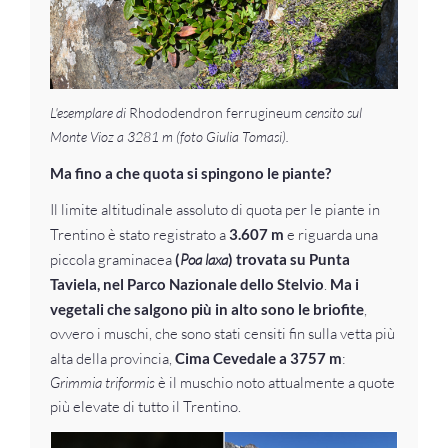
L'esemplare di
Rhododendron ferrugineum
censito sul
Monte Vioz a 3281 m (foto Giulia Tomasi).
Ma fino a che quota si spingono le piante?
Il limite altitudinale assoluto di quota per le piante in
Trentino è stato registrato a
3.607 m
e riguarda una
piccola graminacea
(
Poa laxa
) trovata su Punta
Taviela, nel Parco Nazionale dello Stelvio
.
Ma i
vegetali che salgono più in alto sono le briofite
,
ovvero i muschi, che sono stati censiti fin sulla vetta più
alta della provincia,
Cima Cevedale a 3757 m
:
Grimmia triformis
è il muschio noto attualmente a quote
più elevate di tutto il Trentino.