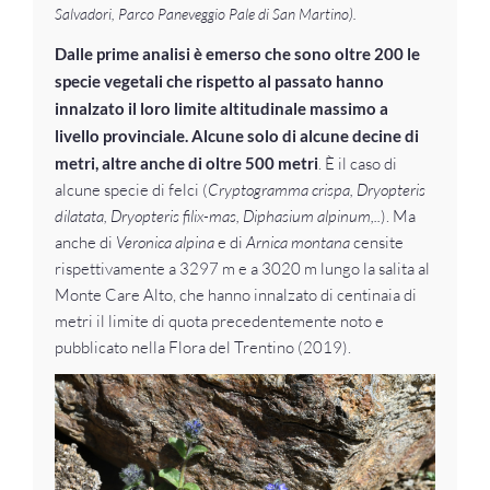
Salvadori, Parco Paneveggio Pale di San Martino).
Dalle prime analisi è emerso che sono oltre 200 le
specie vegetali che rispetto al passato hanno
innalzato il loro limite altitudinale massimo a
livello provinciale. Alcune solo di alcune decine di
metri, altre anche di oltre 500 metri
. È il caso di
alcune specie di felci (
Cryptogramma crispa, Dryopteris
dilatata, Dryopteris filix-mas, Diphasium alpinum,..
). Ma
anche di
Veronica alpina
e di
Arnica montana
censite
rispettivamente a 3297 m e a 3020 m lungo la salita al
Monte Care Alto, che hanno innalzato di centinaia di
metri il limite di quota precedentemente noto e
pubblicato nella Flora del Trentino (2019).