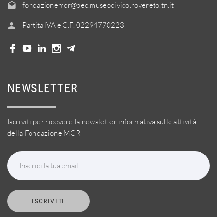
fondazionemcr@pec.museocivico.rovereto.tn.it
Partita IVA e C.F. 02294770223
NEWSLETTER
Iscriviti per ricevere la newsletter informativa sulle attività
della Fondazione MCR
Inserici la tua email
ISCRIVITI