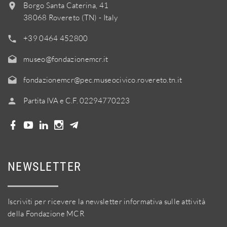
Borgo Santa Caterina, 41
38068 Rovereto (TN) - Italy
+39 0464 452800
museo@fondazionemcr.it
fondazionemcr@pec.museocivico.rovereto.tn.it
Partita IVA e C.F. 02294770223
NEWSLETTER
Iscriviti per ricevere la newsletter informativa sulle attività
della Fondazione MCR