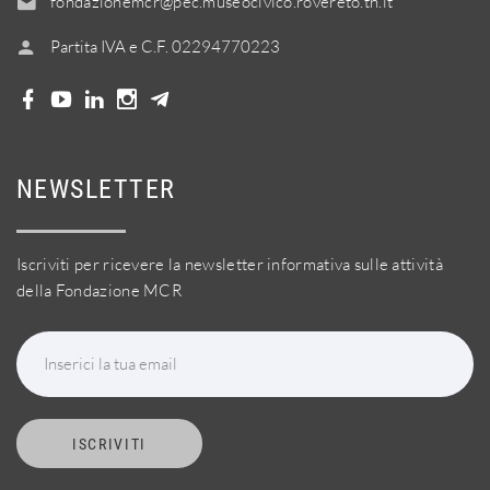
fondazionemcr@pec.museocivico.rovereto.tn.it
Partita IVA e C.F. 02294770223
NEWSLETTER
Iscriviti per ricevere la newsletter informativa sulle attività
della Fondazione MCR
Inserici la tua email
ISCRIVITI