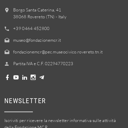
Borgo Santa Caterina, 41
38068 Rovereto (TN) - Italy
+39 0464 452800
museo@fondazionemcr.it
fondazionemcr@pec.museocivico.rovereto.tn.it
Partita IVA e C.F. 02294770223
NEWSLETTER
Iscriviti per ricevere la newsletter informativa sulle attività
della Fondazione MCR