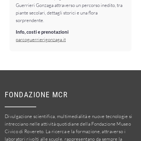
Guerrieri Gonzaga attraverso un percorso inedito, tra
piante secolari, dettagli storici e una flora
sorprendente.
Info, costi e prenotazioni
parcoguerrierigonzaga.it
FONDAZIONE MCR
Divulgazione scientifica, multimedialità e nuove tecnologie si
intrecciano nelle attività quotidiane della Fondazione Museo
Civico di Rovereto. La ricerca e la formazione, attraverso i
laboratori rivolti alle scuole, rappresentano da sempre la