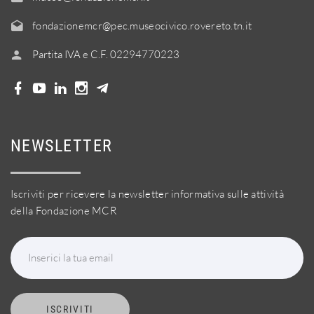
fondazionemcr@pec.museocivico.rovereto.tn.it
Partita IVA e C.F. 02294770223
NEWSLETTER
Iscriviti per ricevere la newsletter informativa sulle attività
della Fondazione MCR
Inserici la tua email
ISCRIVITI