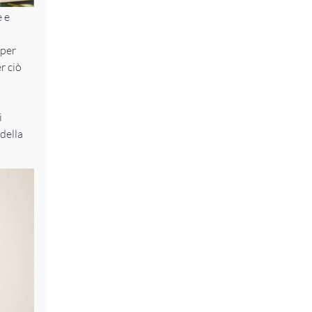
 e
per
r ciò
i
 della