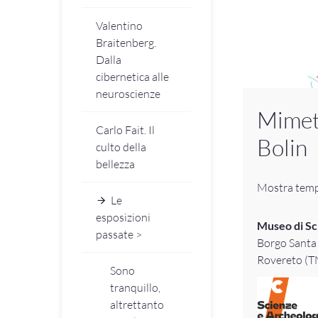
Valentino
Braitenberg.
Dalla
cibernetica alle
neuroscienze
Mimeti
Carlo Fait. Il
Bolin
culto della
bellezza
Mostra tem
Le
esposizioni
Museo di Sc
passate >
Borgo Santa 
Rovereto (T
Sono
tranquillo,
altrettanto