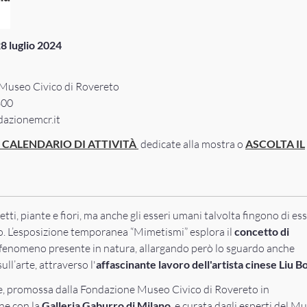
8 luglio 2024
Museo Civico di Rovereto
800
azionemcr.it
L CALENDARIO DI ATTIVIT
À
dedicate alla mostra o
ASCOLTA IL
etti, piante e fiori, ma anche gli esseri umani talvolta fingono di es
. L’esposizione temporanea “Mimetismi” esplora il
concetto di
 fenomeno presente in natura, allargando però lo sguardo anche
ull’arte, attraverso l'
affascinante lavoro dell'artista cinese Liu Bo
e, promossa dalla Fondazione Museo Civico di Rovereto in
ne con la
Galleria Gaburro di Milano
, e curata dagli esperti del M