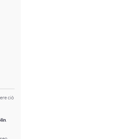
sere ciò
lin
.
useo