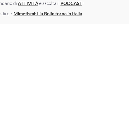
endario di
ATTIVITÀ
e ascolta il
PODCAST
!
ndire >
Mimetismi: Liu Bolin torna in Italia