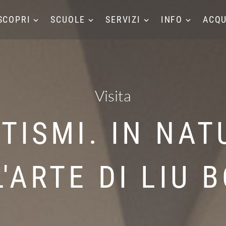
SCOPRI
SCUOLE
SERVIZI
INFO
ACQU
Visita
TISMI. IN NAT
'ARTE DI LIU 