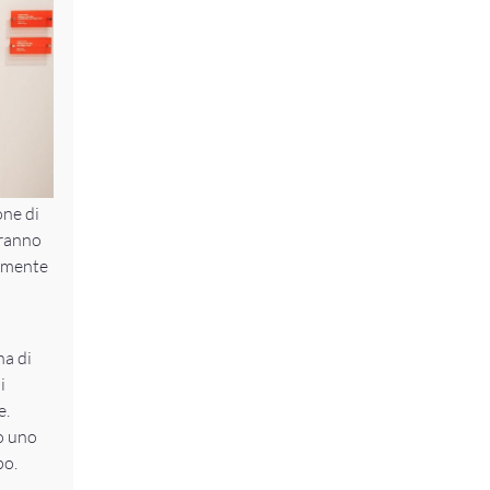
one di
eranno
armente
na di
i
e.
do uno
po.