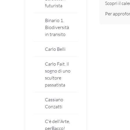
Scopri il cal
futurista
Per approfo
Binario 1.
Biodiversità
in transito
Carlo Belli
Carlo Fait. Il
sogno di uno
scultore
passatista
Cassiano
Conzatti
C'è dell'Arte,
perBacco!