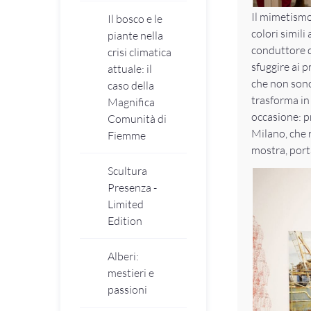
Il mimetismo
Il bosco e le
colori simili 
piante nella
conduttore d
crisi climatica
sfuggire ai p
attuale: il
che non sono
caso della
trasforma i
Magnifica
occasione: p
Comunità di
Milano, che r
Fiemme
mostra, port
Scultura
Presenza -
Limited
Edition
Alberi:
mestieri e
passioni