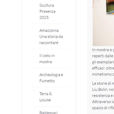
Scultura
Presenza
2025
Amazzonia.
Una storia da
raccontare
In mostra si 
Il cielo in
reperti dall
mostra
gli esemplar
efficaci: oltr
mimetismo 
Archeologia e
Fumetto
Le storie di
Liu Bolin, n
Terra &
resistenza e 
Louise
Attraverso l
spazio di rif
Baldessari