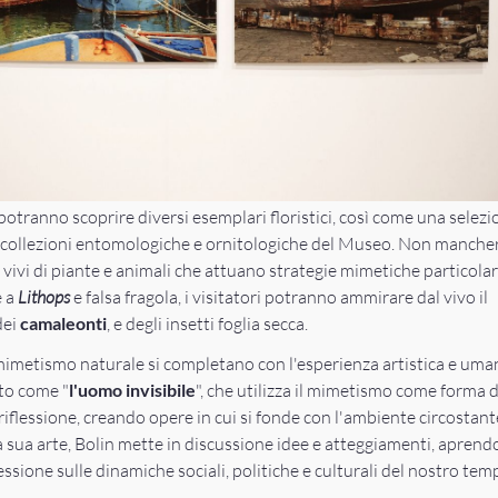
potranno scoprire diversi esemplari floristici, così come una selezi
e collezioni entomologiche e ornitologiche del Museo. Non manch
i vivi di piante e animali che attuano strategie mimetiche particol
e a
Lithops
e falsa fragola, i visitatori potranno ammirare dal vivo il
dei
camaleonti
, e degli insetti foglia secca.
 mimetismo naturale si completano con l'esperienza artistica e uma
oto come "
l'uomo invisibile
", che utilizza il mimetismo come forma d
riflessione, creando opere in cui si fonde con l'ambiente circostant
a sua arte, Bolin mette in discussione idee e atteggiamenti, apren
lessione sulle dinamiche sociali, politiche e culturali del nostro tem