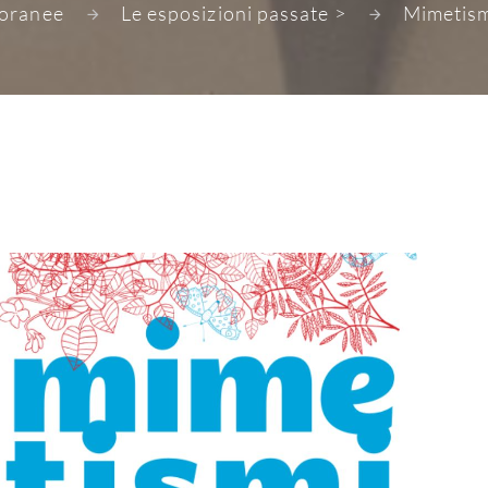
oranee
Le esposizioni passate >
Mimetismi