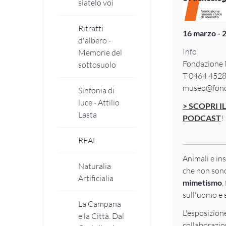
siatelo voi
Ritratti
16 marzo - 2
d'albero -
Info
Memorie del
Fondazione 
sottosuolo
T 0464 452
museo@fond
Sinfonia di
luce - Attilio
> SCOPRI I
Lasta
PODCAST
!
REAL
Animali e ins
Naturalia
che non sono
Artificialia
mimetismo
,
sull'uomo e s
La Campana
L'esposizion
e la Città. Dal
collaborazio