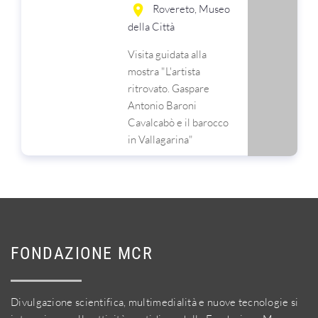
Rovereto, Museo
della Città
Visita guidata alla
mostra "L'artista
ritrovato. Gaspare
Antonio Baroni
Cavalcabò e il barocco
in Vallagarina"
FONDAZIONE MCR
Divulgazione scientifica, multimedialità e nuove tecnologie si