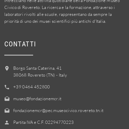
intrecciano nelle attività quotidiane della Fondazione Museo
Civico di Rovereto. La ricerca e la formazione, attraverso i
laboratori rivolti alle scuole, rappresentano da sempre la
priorità di uno dei musei scientifici più antichi d'Italia.
CONTATTI
Borgo Santa Caterina, 41
38068 Rovereto (TN) - Italy
+39 0464 452800
museo@fondazionemcr.it
fondazionemcr@pec.museocivico.rovereto.tn.it
Partita IVA e C.F. 02294770223