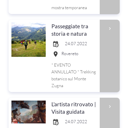
mostra temporanea
Passeggiate tra
storia e natura
24.07.2022
Rovereto
* EVENTO
ANNULLATO * Trekking
botanico sul Monte
Zugna
L'artista ritrovato |
Visita guidata
24.07.2022