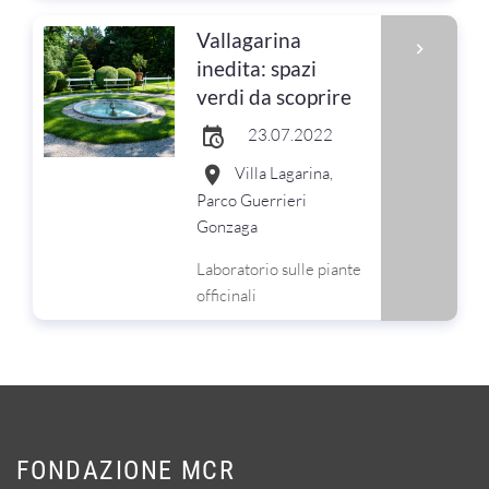
Vallagarina
inedita: spazi
verdi da scoprire
23.07.2022
Villa Lagarina,
Parco Guerrieri
Gonzaga
Laboratorio sulle piante
officinali
FONDAZIONE MCR