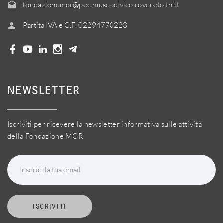
fondazionemcr@pec.museocivico.rovereto.tn.it
Partita IVA e C.F. 02294770223
NEWSLETTER
Iscriviti per ricevere la newsletter informativa sulle attività
della Fondazione MCR
Inserici la tua email
ISCRIVITI