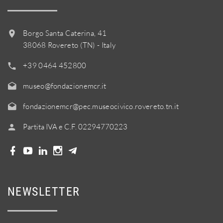
Borgo Santa Caterina, 41
38068 Rovereto (TN) - Italy
+39 0464 452800
museo@fondazionemcr.it
fondazionemcr@pec.museocivico.rovereto.tn.it
Partita IVA e C.F. 02294770223
NEWSLETTER