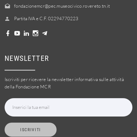
fondazionemcr@pec.museocivico.rovereto.tn.it
Partita IVA e C.F. 02294770223
NEWSLETTER
Iscriviti per ricevere la newsletter informativa sulle attività
della Fondazione MCR
Inserici la tua email
ISCRIVITI