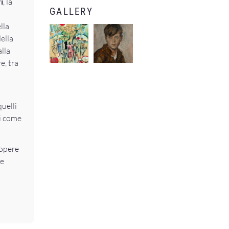
i
, la
GALLERY
lla
della
alla
e, tra
quelli
ti come
 opere
ne