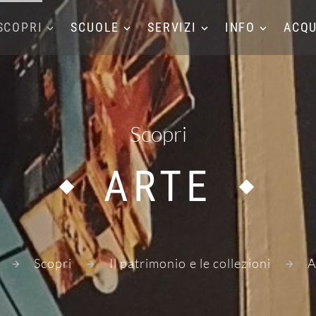
SCOPRI
SCUOLE
SERVIZI
INFO
ACQU
Scopri
ARTE
Scopri
Il patrimonio e le collezioni
A