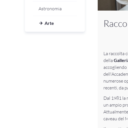
Astronomia
Raccol
Arte
La raccolta c
della
Galleri
accogliendo 
dell'Accadem
numerose ope
recenti, da pa
Dal 1981 la 
un ampio pro
Attualmente 
caveau del 