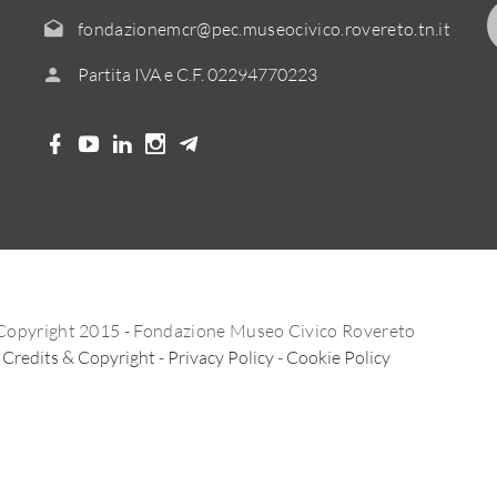
fondazionemcr@pec.museocivico.rovereto.tn.it
Partita IVA e C.F. 02294770223
Copyright 2015 - Fondazione Museo Civico Rovereto
Credits & Copyright
-
Privacy Policy
-
Cookie Policy