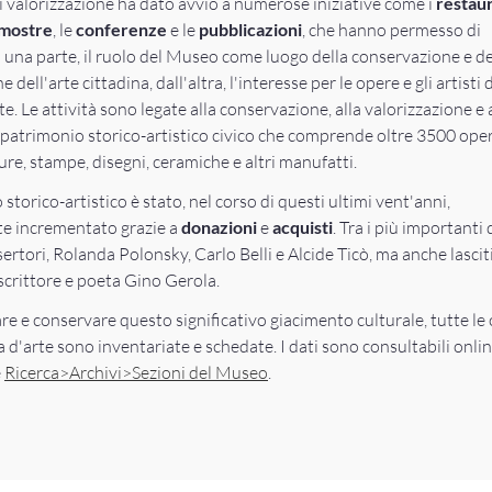
di valorizzazione ha dato avvio a numerose iniziative come i
restaur
mostre
, le
conferenze
e le
pubblicazioni
, che hanno permesso di
da una parte, il ruolo del Museo come luogo della conservazione e de
 dell'arte cittadina, dall'altra, l'interesse per le opere e gli artisti 
te. Le attività sono legate alla conservazione, alla valorizzazione e 
 patrimonio storico-artistico civico che comprende oltre 3500 oper
ture, stampe, disegni, ceramiche e altri manufatti.
 storico-artistico è stato, nel corso di questi ultimi vent'anni,
e incrementato grazie a
donazioni
e
acquisti
. Tra i più importanti 
sertori, Rolanda Polonsky, Carlo Belli e Alcide Ticò, ma anche lasci
 scrittore e poeta Gino Gerola.
are e conservare questo significativo giacimento culturale, tutte le
a d'arte sono inventariate e schedate. I dati sono consultabili onli
e
Ricerca>Archivi>Sezioni del Museo
.