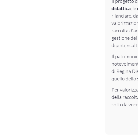
Il progetto 
didattica
, le
rilanciare, 
valorizzazione
raccolta d'ar
gestione del
dipinti, scul
Il patrimonio
notevolment
di Regina Di
quello dello
Per valorizz
della raccolt
sotto la voc