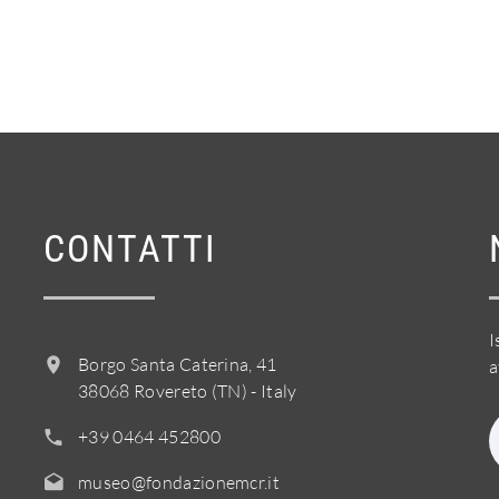
CONTATTI
I
Borgo Santa Caterina, 41
a
38068 Rovereto (TN) - Italy
+39 0464 452800
museo@fondazionemcr.it