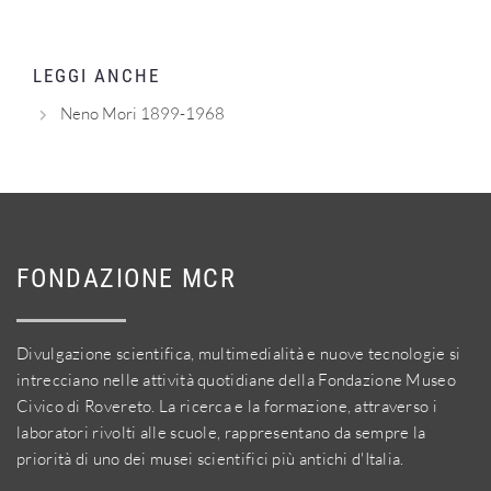
LEGGI ANCHE
Neno Mori 1899-1968
FONDAZIONE MCR
Divulgazione scientifica, multimedialità e nuove tecnologie si
intrecciano nelle attività quotidiane della Fondazione Museo
Civico di Rovereto. La ricerca e la formazione, attraverso i
laboratori rivolti alle scuole, rappresentano da sempre la
priorità di uno dei musei scientifici più antichi d'Italia.