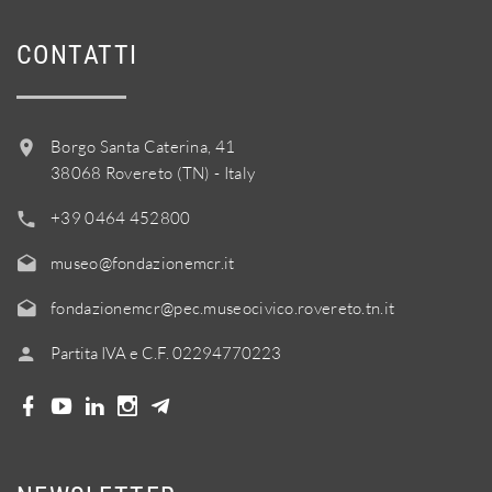
CONTATTI
Borgo Santa Caterina, 41
38068 Rovereto (TN) - Italy
+39 0464 452800
museo@fondazionemcr.it
fondazionemcr@pec.museocivico.rovereto.tn.it
Partita IVA e C.F. 02294770223