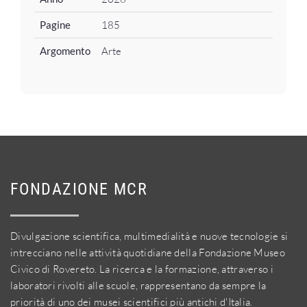
Pagine
185
Argomento
Arte
FONDAZIONE MCR
Divulgazione scientifica, multimedialità e nuove tecnologie si
intrecciano nelle attività quotidiane della Fondazione Museo
Civico di Rovereto. La ricerca e la formazione, attraverso i
laboratori rivolti alle scuole, rappresentano da sempre la
priorità di uno dei musei scientifici più antichi d'Italia.