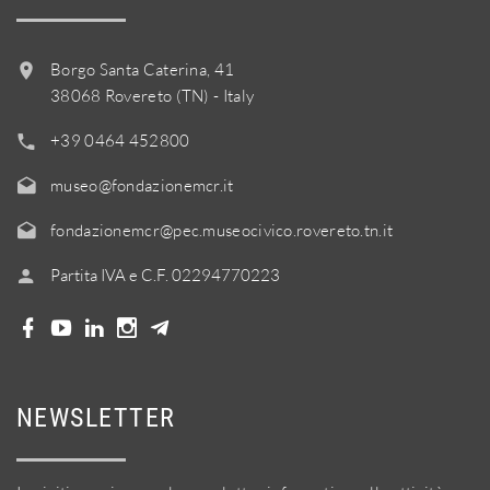
Borgo Santa Caterina, 41
38068 Rovereto (TN) - Italy
+39 0464 452800
museo@fondazionemcr.it
fondazionemcr@pec.museocivico.rovereto.tn.it
Partita IVA e C.F. 02294770223
NEWSLETTER