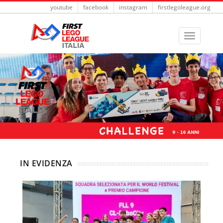
youtube
facebook
instagram
firstlegoleague.org
IN EVIDENZA