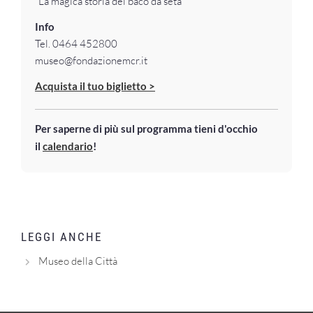
“La magica storia del baco da seta”
Info
Tel. 0464 452800
museo@fondazionemcr.it
Acquista il tuo biglietto >
Per saperne di più sul programma tieni d'occhio
il
calendario
!
LEGGI ANCHE
Museo della Città