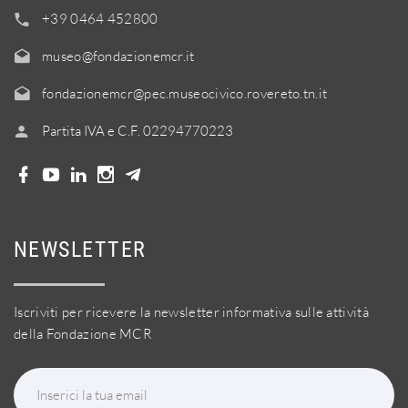
+39 0464 452800
museo@fondazionemcr.it
fondazionemcr@pec.museocivico.rovereto.tn.it
Partita IVA e C.F. 02294770223
NEWSLETTER
Iscriviti per ricevere la newsletter informativa sulle attività
della Fondazione MCR
Inserici la tua email