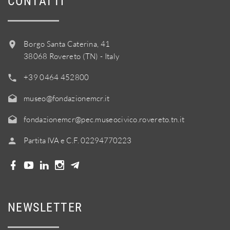
CONTATTI
Borgo Santa Caterina, 41
38068 Rovereto (TN) - Italy
+39 0464 452800
museo@fondazionemcr.it
fondazionemcr@pec.museocivico.rovereto.tn.it
Partita IVA e C.F. 02294770223
NEWSLETTER