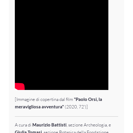
[Immagine di copertina dal film
"Paolo Orsi, la
meravigliosa avventura"
(2020, 72')]
A cura di
Maurizio Battisti
, sezione Archeologia, e
Giulia Tomasi
, sezione Botanica della Fondazione