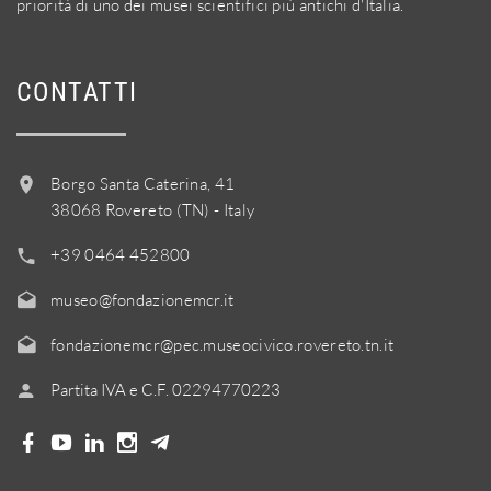
priorità di uno dei musei scientifici più antichi d'Italia.
CONTATTI
Borgo Santa Caterina, 41
38068 Rovereto (TN) - Italy
+39 0464 452800
museo@fondazionemcr.it
fondazionemcr@pec.museocivico.rovereto.tn.it
Partita IVA e C.F. 02294770223