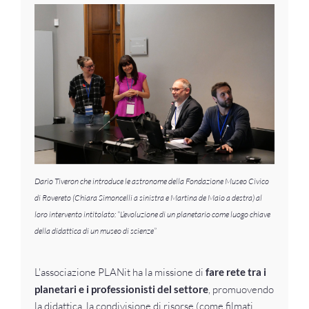
Dario Tiveron che introduce le astronome della Fondazione Museo Civico
di Rovereto (Chiara Simoncelli a sinistra e Martina de Maio a destra) al
loro intervento intitolato: “L’evoluzione di un planetario come luogo chiave
della didattica di un museo di scienze”
L'associazione PLANit ha la missione di
fare rete tra i
planetari e i professionisti del settore
, promuovendo
la didattica, la condivisione di risorse (come filmati