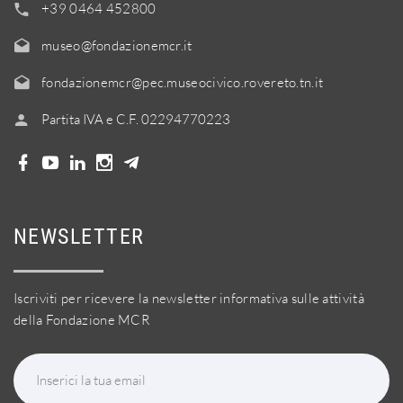
+39 0464 452800
museo@fondazionemcr.it
fondazionemcr@pec.museocivico.rovereto.tn.it
Partita IVA e C.F. 02294770223
NEWSLETTER
Iscriviti per ricevere la newsletter informativa sulle attività
della Fondazione MCR
Inserici la tua email