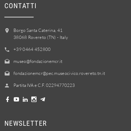
CONTATTI
Borgo Santa Caterina, 41
38068 Rovereto (TN) - Italy
+39 0464 452800
museo@fondazionemcr.it
fondazionemcr@pec.museocivico.rovereto.tn.it
Partita IVA e C.F. 02294770223
NEWSLETTER