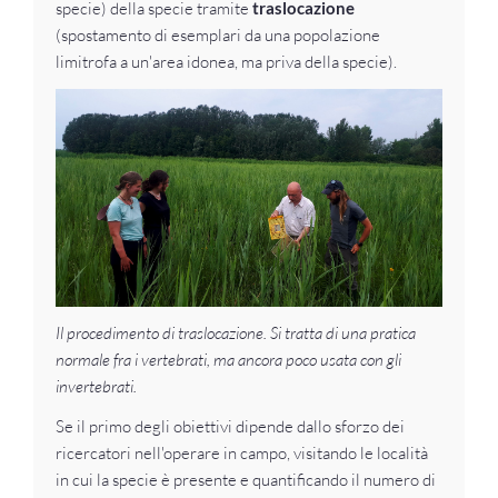
specie) della specie tramite
traslocazione
(spostamento di esemplari da una popolazione
limitrofa a un'area idonea, ma priva della specie).
Il procedimento di traslocazione. Si tratta di una pratica
normale fra i vertebrati, ma ancora poco usata con gli
invertebrati.
Se il primo degli obiettivi dipende dallo sforzo dei
ricercatori nell'operare in campo, visitando le località
in cui la specie è presente e quantificando il numero di