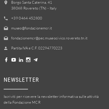
Borgo Santa Caterina, 41
38068 Rovereto (TN) - Italy
+39 0464 452800
museo@fondazionemcr.it
fondazionemcr@pec.museocivico.rovereto.tn.it
Partita IVA e C.F. 02294770223
NEWSLETTER
Iscriviti per ricevere la newsletter informativa sulle attività
della Fondazione MCR