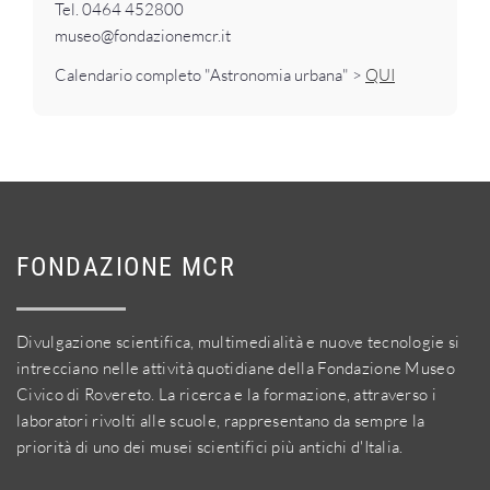
Tel. 0464 452800
museo@fondazionemcr.it
Calendario completo "Astronomia urbana" >
QUI
FONDAZIONE MCR
Divulgazione scientifica, multimedialità e nuove tecnologie si
intrecciano nelle attività quotidiane della Fondazione Museo
Civico di Rovereto. La ricerca e la formazione, attraverso i
laboratori rivolti alle scuole, rappresentano da sempre la
priorità di uno dei musei scientifici più antichi d'Italia.