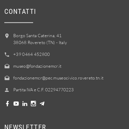
CONTATTI
Borgo Santa Caterina, 41
38068 Rovereto (TN) - Italy
+39 0464 452800
museo@fondazionemcr.it
fondazionemcr@pec.museocivico.rovereto.tn.it
Partita IVA e C.F. 02294770223
NEWSLETTER