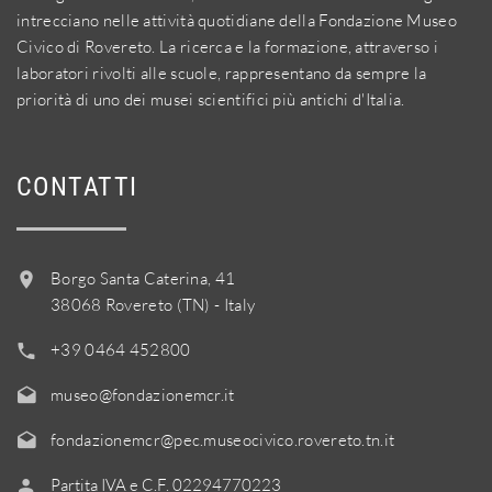
intrecciano nelle attività quotidiane della Fondazione Museo
Civico di Rovereto. La ricerca e la formazione, attraverso i
laboratori rivolti alle scuole, rappresentano da sempre la
priorità di uno dei musei scientifici più antichi d'Italia.
CONTATTI
Borgo Santa Caterina, 41
38068 Rovereto (TN) - Italy
+39 0464 452800
museo@fondazionemcr.it
fondazionemcr@pec.museocivico.rovereto.tn.it
Partita IVA e C.F. 02294770223