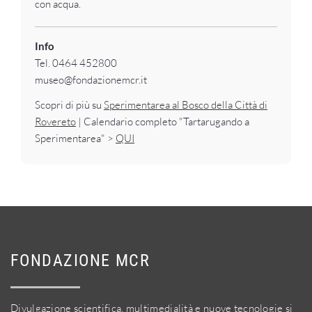
con acqua.
Info
Tel. 0464 452800
museo@fondazionemcr.it
Scopri di più su
Sperimentarea al Bosco della Città di
Rovereto
| Calendario completo "Tartarugando a
Sperimentarea" >
QUI
FONDAZIONE MCR
Divulgazione scientifica, multimedialità e nuove tecnologie si