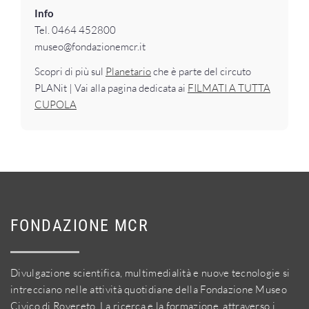
Info
Tel. 0464 452800
museo@fondazionemcr.it
Scopri di più sul
Planetario
che è parte del circuto
PLANit | Vai alla pagina dedicata ai
FILMATI A TUTTA
CUPOLA
FONDAZIONE MCR
Divulgazione scientifica, multimedialità e nuove tecnologie si
intrecciano nelle attività quotidiane della Fondazione Museo
Civico di Rovereto. La ricerca e la formazione, attraverso i