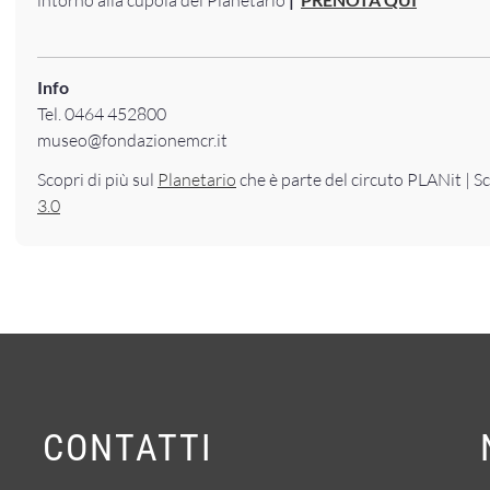
Info
Tel. 0464 452800
museo@fondazionemcr.it
Scopri di più sul
Planetario
che è parte del circuto PLANit | Sc
3.0
CONTATTI