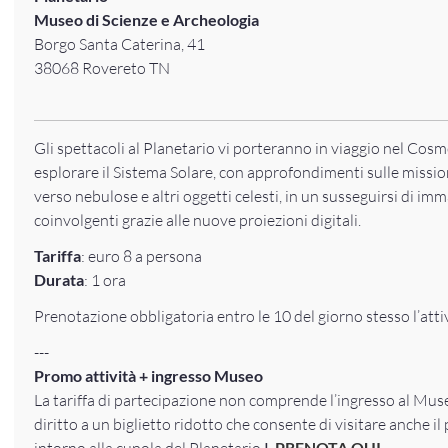
Museo di Scienze e Archeologia
Borgo Santa Caterina, 41
38068 Rovereto TN
Gli spettacoli al Planetario vi porteranno in viaggio nel Cosm
esplorare il Sistema Solare, con approfondimenti sulle mission
verso nebulose e altri oggetti celesti, in un susseguirsi di imm
coinvolgenti grazie alle nuove proiezioni digitali.
Tariffa
: euro 8 a persona
Durata
: 1 ora
Prenotazione obbligatoria entro le 10 del giorno stesso l’atti
---
Promo attività + ingresso Museo
La tariffa di partecipazione non comprende l’ingresso al Mus
diritto a un biglietto ridotto che consente di visitare anche i
intorno alla cupola del Planetario
|
PRENOTA QUI