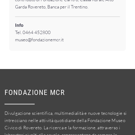
Garda Rovereto, Banca per il Trentino.
Info
Tel. 0464 452800
museo@fondazionemcr.it
FONDAZIONE MCR
Divulgazione scientifica, multimedialità e nuove tecnologie si
intrecciano nelle attività quotidiane della Fondazione Museo
Civico di Rovereto. La ricerca e la formazione, attraverso i
laboratori rivolti alle scuole, rappresentano da sempre la