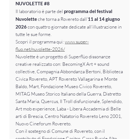
NUVOLETTE #8
Il laboratorio è parte del
programma del festival
Nuvolette
che torna a Rovereto dall’
11 al 14 giugno
2026
con quattro giornate dedicate all’illustrazione in
tutte le sue forme.
Scopri il programma qui:
www.super-
fluo.net/nuvolette-2026/
Nuvolette è un progetto di Superflùo dissonanze
creative realizzato con: BecomingX Art + sound
collective, Compagnia Abbondanza Bertoni, Biblioteca
Civica Rovereto, APT Rovereto Vallagarina e Monte
Baldo, Mart, Fondazione Museo Civico Rovereto,
MITAG Museo Storico Italiano della Guerra, Distretto
Santa Maria, Quercus, Il Troll disfunzionale, Splendido,
Art mob experience, Laba - Libera Accademia di Belle
arti di Brescia, Centro Natatorio Rovereto Leno 2001,
Nuovo Cineforum Rovereto.
Con il sostegno di Comune di Rovereto, con il
contributo di Fondazione Caritro, Cassa Rurale Alto