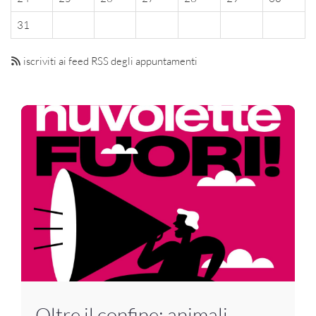
31
iscriviti ai feed RSS degli appuntamenti
Oltre il confine: animali