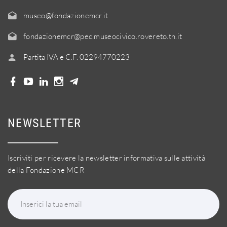
museo@fondazionemcr.it
fondazionemcr@pec.museocivico.rovereto.tn.it
Partita IVA e C.F. 02294770223
NEWSLETTER
Iscriviti per ricevere la newsletter informativa sulle attività
della Fondazione MCR
Inserici la tua email