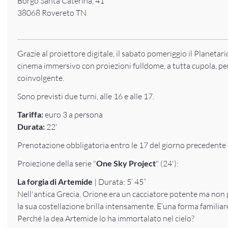
Borgo Santa Caterina, 41
38068 Rovereto TN
Grazie al proiettore digitale, il sabato pomeriggio il Planeta
cinema immersivo con proiezioni fulldome, a tutta cupola, pe
coinvolgente.
Sono previsti due turni, alle 16 e alle 17.
Tariffa:
euro 3 a persona
Durata:
22'
Prenotazione obbligatoria entro le 17 del giorno precedente l
Proiezione della serie "
One Sky Project
" (24'):
La forgia di Artemide
| Durata: 5’ 45”
Nell'antica Grecia, Orione era un cacciatore potente ma non 
la sua costellazione brilla intensamente. E’una forma familiare
Perché la dea Artemide lo ha immortalato nel cielo?