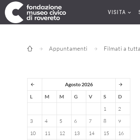
VISITA
Appuntamenti
Filmati a tutt
Agosto 2026
L
M
M
G
V
S
D
1
2
3
4
5
6
7
8
9
10
11
12
13
14
15
16