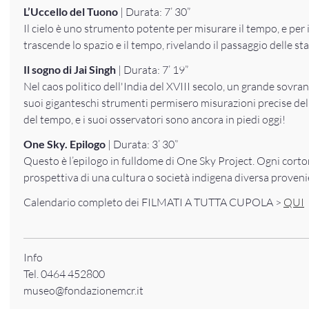
L’Uccello del Tuono
| Durata: 7’ 30”
Il cielo è uno strumento potente per misurare il tempo, e per 
trascende lo spazio e il tempo, rivelando il passaggio delle stag
Il sogno di Jai Singh
| Durata: 7’ 19”
Nel caos politico dell'India del XVIII secolo, un grande sovrano 
suoi giganteschi strumenti permisero misurazioni precise delle
del tempo, e i suoi osservatori sono ancora in piedi oggi!
One Sky. Epilogo
| Durata: 3’ 30”
Questo è l’epilogo in fulldome di One Sky Project. Ogni cort
prospettiva di una cultura o società indigena diversa proveni
Calendario completo dei FILMATI A TUTTA CUPOLA >
QUI
Info
Tel. 0464 452800
museo@fondazionemcr.it