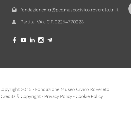
fondazionemcr@pec.museocivico.rovereto.tn.it
Partita IVA e C.F. 02294770223
Copyright 2015 - Fondazione Museo Civico Rovereto
Credits & Copyright
-
Privacy Policy
-
Cookie Policy