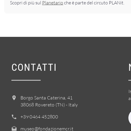
Scopri di più sul
Planetario
che è parte del circuto PLANit.
CONTATTI
I
Borgo Santa Caterina, 41
a
38068 Rovereto (TN) - Italy
+39 0464 452800
museo@fondazionemcr.it