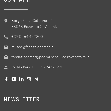
Borgo Santa Caterina, 41
38068 Rovereto (TN) - Italy
+39 0464 452800
museo@fondazionemcr.it
fondazionemcr@pec.museocivico.rovereto.tn.it
Partita IVA e C.F. 02294770223
NEWSLETTER