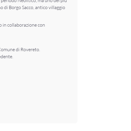
l periodo Neolitico, ma uno dei più
no di Borgo Sacco, antico villaggio
 in collaborazione con
l Comune di Rovereto.
edente.