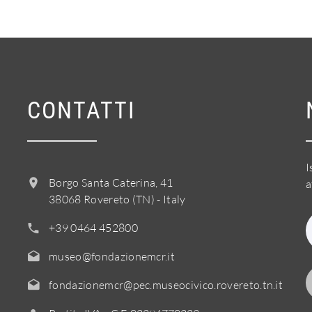
CONTATTI
I
Borgo Santa Caterina, 41
a
38068 Rovereto (TN) - Italy
+39 0464 452800
museo@fondazionemcr.it
fondazionemcr@pec.museocivico.rovereto.tn.it