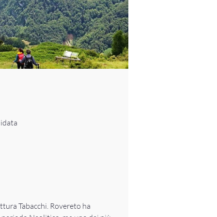
uidata
attura Tabacchi. Rovereto ha