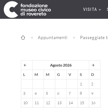
VISITA
Appuntamenti
Passeggiate t
Agosto 2026
L
M
M
G
V
S
D
1
2
3
4
5
6
7
8
9
10
11
12
13
14
15
16