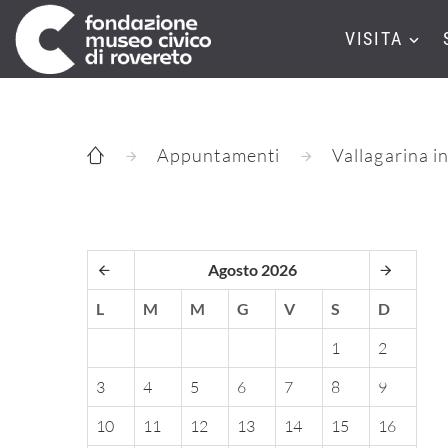
VISITA
Appuntamenti
Vallagarina in
Agosto 2026
L
M
M
G
V
S
D
1
2
3
4
5
6
7
8
9
10
11
12
13
14
15
16