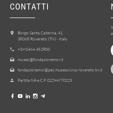
CONTATTI
I
Borgo Santa Caterina, 41
a
38068 Rovereto (TN) - Italy
+39 0464 452800
museo@fondazionemcr.it
fondazionemcr@pec.museocivico.rovereto.tn.it
Partita IVA e C.F. 02294770223