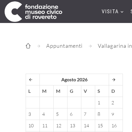
VISITA
Appuntamenti
Vallagarina in
Agosto 2026
L
M
M
G
V
S
D
1
2
3
4
5
6
7
8
9
10
11
12
13
14
15
16