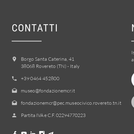
CONTATTI
I
Borgo Santa Caterina, 41
a
38068 Rovereto (TN) - Italy
+39 0464 452800
museo@fondazionemcr.it
fondazionemcr@pec.museocivico.rovereto.tn.it
Partita IVA e C.F. 02294770223