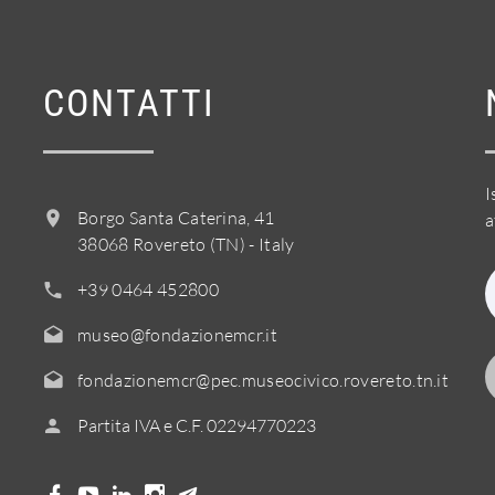
CONTATTI
I
Borgo Santa Caterina, 41
a
38068 Rovereto (TN) - Italy
+39 0464 452800
museo@fondazionemcr.it
fondazionemcr@pec.museocivico.rovereto.tn.it
Partita IVA e C.F. 02294770223