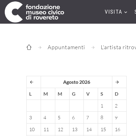
VISITA
Appuntamenti
L'artista ritr
Agosto 2026
L
M
M
G
V
S
D
1
2
3
4
5
6
7
8
9
10
11
12
13
14
15
16