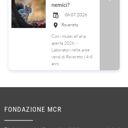
nemici?
06.07.2026
Rovereto
Con i musei all'aria
aperta 2026 -
Laboratori nelle aree
verdi di Rovereto | 4-8
anni
FONDAZIONE MCR