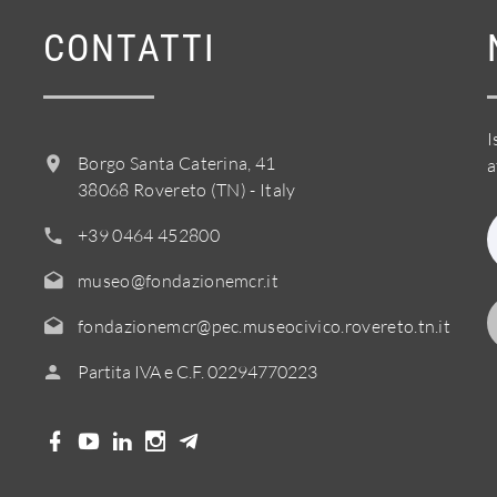
CONTATTI
I
Borgo Santa Caterina, 41
a
38068 Rovereto (TN) - Italy
+39 0464 452800
museo@fondazionemcr.it
fondazionemcr@pec.museocivico.rovereto.tn.it
Partita IVA e C.F. 02294770223