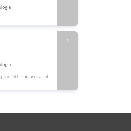
ologia
ologia
li insetti, con uscita sul