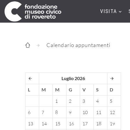
VISITA
Calendario appuntamenti
Luglio 2026
L
M
M
G
V
S
D
1
2
3
4
5
6
7
8
9
10
11
12
13
14
15
16
17
18
19