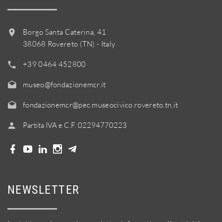
Borgo Santa Caterina, 41
38068 Rovereto (TN) - Italy
+39 0464 452800
museo@fondazionemcr.it
fondazionemcr@pec.museocivico.rovereto.tn.it
Partita IVA e C.F. 02294770223
NEWSLETTER