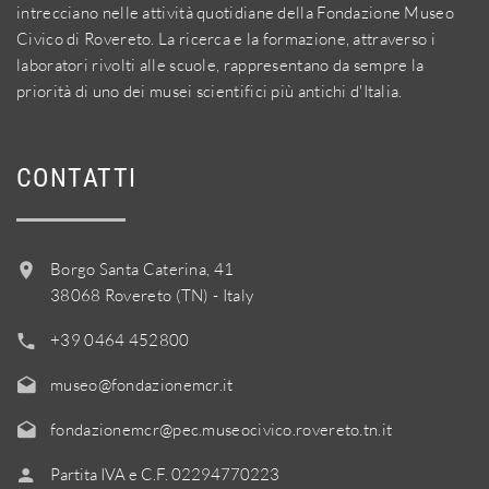
intrecciano nelle attività quotidiane della Fondazione Museo
Civico di Rovereto. La ricerca e la formazione, attraverso i
laboratori rivolti alle scuole, rappresentano da sempre la
priorità di uno dei musei scientifici più antichi d'Italia.
CONTATTI
Borgo Santa Caterina, 41
38068 Rovereto (TN) - Italy
+39 0464 452800
museo@fondazionemcr.it
fondazionemcr@pec.museocivico.rovereto.tn.it
Partita IVA e C.F. 02294770223