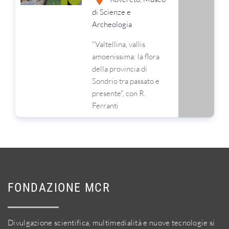
di Scienze e
Archeologia
"Valtellina, vallis
amoenissima: la flora
della provincia di
Sondrio tra passato e
presente", con R.
Ferranti
FONDAZIONE MCR
Divulgazione scientifica, multimedialità e nuove tecnologie si