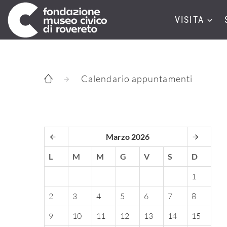
VISITA
Calendario appuntamenti
Marzo 2026
L
M
M
G
V
S
D
1
2
3
4
5
6
7
8
9
10
11
12
13
14
15