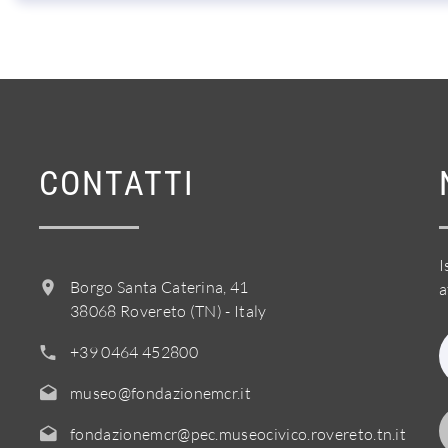
CONTATTI
I
Borgo Santa Caterina, 41
a
38068 Rovereto (TN) - Italy
+39 0464 452800
museo@fondazionemcr.it
fondazionemcr@pec.museocivico.rovereto.tn.it