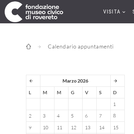
VISITA
Calendario appuntamenti
Marzo 2026
L
M
M
G
V
S
D
1
2
3
4
5
6
7
8
9
10
11
12
13
14
15