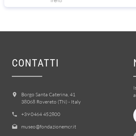
Trenti
CONTATTI
I
Borgo Santa Caterina, 41
a
38068 Rovereto (TN) - Italy
+39 0464 452800
museo@fondazionemcr.it