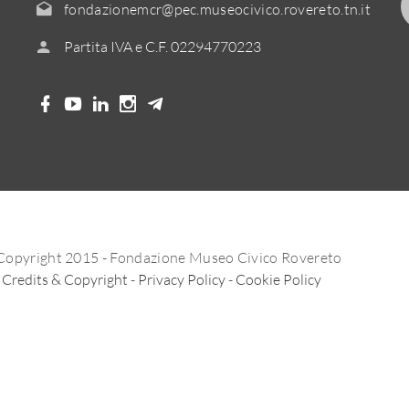
fondazionemcr@pec.museocivico.rovereto.tn.it
Partita IVA e C.F. 02294770223
Copyright 2015 - Fondazione Museo Civico Rovereto
Credits & Copyright
-
Privacy Policy
-
Cookie Policy
Informativa sulla raccolta
Le tue preferenze relative alla privacy