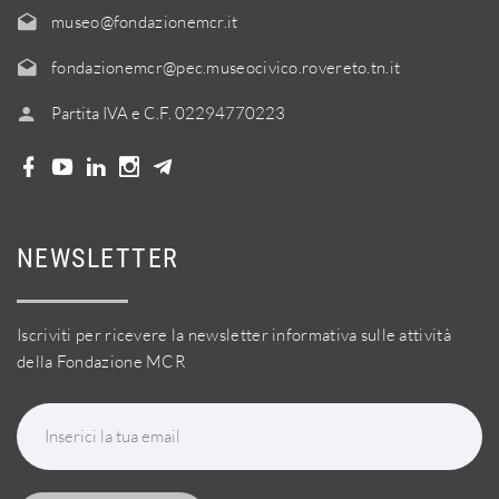
museo@fondazionemcr.it
fondazionemcr@pec.museocivico.rovereto.tn.it
Partita IVA e C.F. 02294770223
NEWSLETTER
Iscriviti per ricevere la newsletter informativa sulle attività
della Fondazione MCR
Inserici la tua email