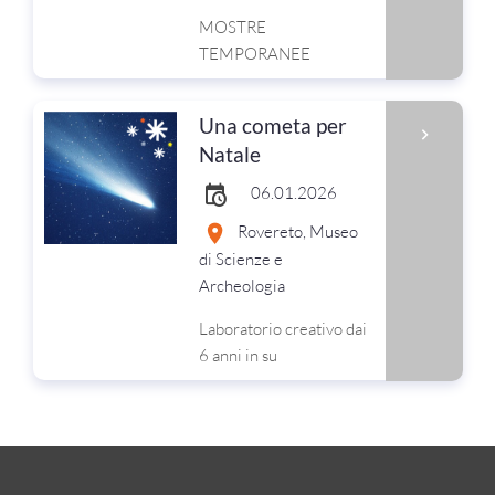
MOSTRE
TEMPORANEE
Una cometa per
Natale
06.01.2026
Rovereto, Museo
di Scienze e
Archeologia
Laboratorio creativo dai
6 anni in su