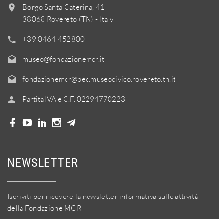
Borgo Santa Caterina, 41
38068 Rovereto (TN) - Italy
+39 0464 452800
museo@fondazionemcr.it
fondazionemcr@pec.museocivico.rovereto.tn.it
Partita IVA e C.F. 02294770223
NEWSLETTER
Iscriviti per ricevere la newsletter informativa sulle attività
della Fondazione MCR