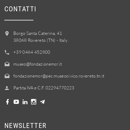
CONTATTI
Borgo Santa Caterina, 41
38068 Rovereto (TN) - Italy
+39 0464 452800
museo@fondazionemcr.it
fondazionemcr@pec.museocivico.rovereto.tn.it
Partita IVA e C.F. 02294770223
NEWSLETTER