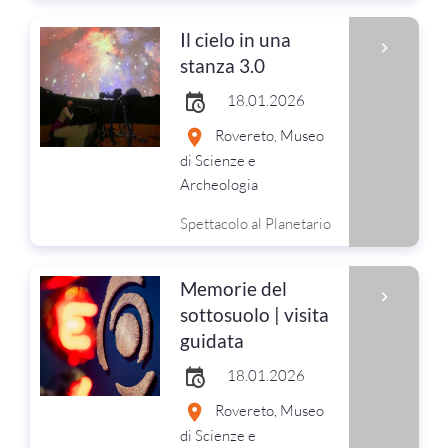
Il cielo in una
stanza 3.0
18.01.2026
Rovereto, Museo
di Scienze e
Archeologia
Spettacolo al Planetario
Memorie del
sottosuolo | visita
guidata
18.01.2026
Rovereto, Museo
di Scienze e