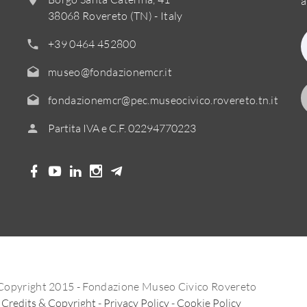
a
38068 Rovereto (TN) - Italy
+39 0464 452800
museo@fondazionemcr.it
fondazionemcr@pec.museocivico.rovereto.tn.it
Partita IVA e C.F. 02294770223
Copyright 2015 - Fondazione Museo Civico Rovereto
Credits & Copyright
-
Privacy Policy
-
Cookie Policy