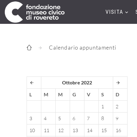
VISITA
Calendario appuntamenti
Ottobre 2022
L
M
M
G
V
S
D
1
2
3
4
5
6
7
8
9
10
11
12
13
14
15
16