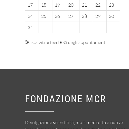
17
18
19
20
21
22
23
24
25
26
27
28
29
30
31
iscriviti ai feed RSS degli appuntamenti
FONDAZIONE MCR
Divulgazione scientifica, multimedialità e nuove