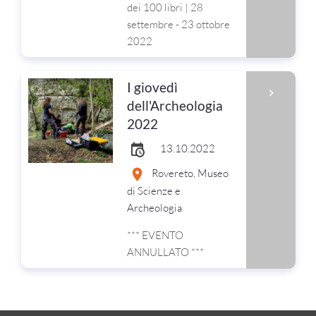
dei 100 libri | 28
settembre - 23 ottobre
2022
I giovedì
dell'Archeologia
2022
13.10.2022
Rovereto, Museo
di Scienze e
Archeologia
*** EVENTO
ANNULLATO ***