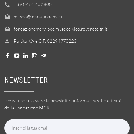
+39 0464 452800
museo@fondazionemcr.it
fondazionemcr@pec.museocivico.rovereto.tn.it
Partita IVA e C.F. 02294770223
NEWSLETTER
Iscriviti per ricevere la newsletter informativa sulle attività
della Fondazione MCR
Inserici la tua email