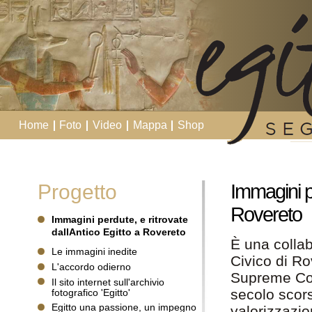
Home
Foto
Video
Mappa
Shop
Progetto
Immagini pe
Rovereto
Immagini perdute, e ritrovate
dallAntico Egitto a Rovereto
È una collab
Le immagini inedite
Civico di Ro
L'accordo odierno
Supreme Coun
Il sito internet sull'archivio
secolo scors
fotografico 'Egitto'
Egitto una passione, un impegno
valorizzazio