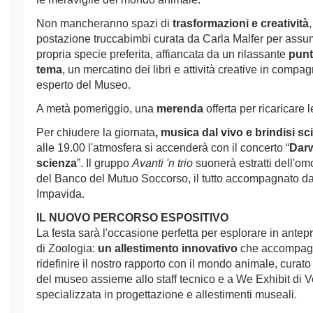
Non mancheranno spazi di
trasformazioni e creatività
postazione truccabimbi curata da Carla Malfer per assu
propria specie preferita, affiancata da un rilassante
punt
tema
, un mercatino dei libri e attività creative in compa
esperto del Museo.
A metà pomeriggio, una
merenda
offerta per ricaricare 
Per chiudere la giornata
, musica dal vivo e brindisi sci
alle 19.00 l'atmosfera si accenderà con il concerto “
Darw
scienza
”. Il gruppo
Avanti 'n trio
suonerà estratti dell'o
del Banco del Mutuo Soccorso, il tutto accompagnato da
Impavida.
IL NUOVO PERCORSO ESPOSITIVO
La festa sarà l'occasione perfetta per esplorare in antep
di Zoologia:
un allestimento innovativo
che accompagna
ridefinire il nostro rapporto con il mondo animale, curat
del museo assieme allo staff tecnico e a We Exhibit di 
specializzata in progettazione e allestimenti museali.