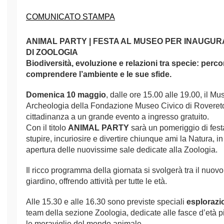
COMUNICATO STAMPA
ANIMAL PARTY | FESTA AL MUSEO PER INAUGU
DI ZOOLOGIA
Biodiversità, evoluzione e relazioni tra specie: perco
comprendere l’ambiente e le sue sfide.
Domenica 10 maggio
, dalle ore 15.00 alle 19.00, il M
Archeologia della Fondazione Museo Civico di Rovereto i
cittadinanza a un grande evento
a ingresso gratuito
.
Con il titolo
ANIMAL PARTY
sarà un pomeriggio di fest
stupire, incuriosire e divertire chiunque ami la Natura, i
apertura delle nuovissime sale dedicate alla Zoologia.
Il ricco programma della giornata si svolgerà tra il nuovo
giardino, offrendo attività per tutte le età.
Alle 15.30 e alle 16.30 sono previste speciali
esplorazi
team della sezione Zoologia, dedicate alle fasce d’età p
le meraviglie del mondo animale.