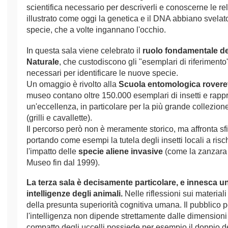
scientifica necessario per descriverli e conoscerne le re
illustrato come oggi la genetica e il DNA abbiano svelato 
specie, che a volte ingannano l'occhio.
In questa sala viene celebrato il
ruolo fondamentale de
Naturale
, che custodiscono gli "esemplari di riferimento" 
necessari per identificare le nuove specie.
Un omaggio è rivolto alla
Scuola entomologica rovere
museo contano oltre 150.000 esemplari di insetti e rap
un'eccellenza, in particolare per la più grande collezione 
(grilli e cavallette).
Il percorso però non è meramente storico, ma affronta sf
portando come esempi la tutela degli insetti locali a risc
l'impatto delle
specie aliene invasive
(come la zanzara 
Museo fin dal 1999).
La terza sala è decisamente particolare, e innesca u
intelligenze degli animali.
Nelle riflessioni sui materiali
della presunta superiorità cognitiva umana. Il pubblico p
l'intelligenza non dipende strettamente dalle dimensioni d
compatto degli uccelli possiede per esempio il doppio de