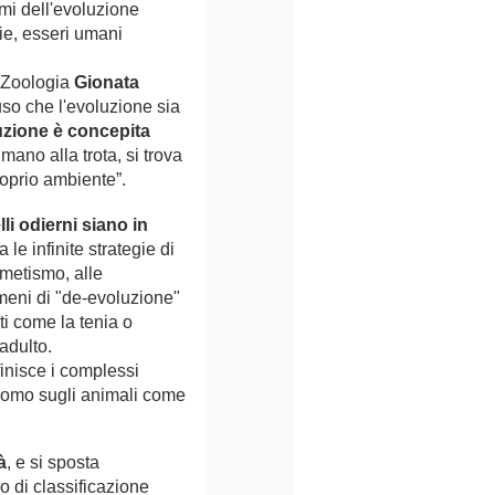
mi dell'evoluzione
ie, esseri umani
 Zoologia
Gionata
uso che l'evoluzione sia
uzione è concepita
mano alla trota, si trova
roprio ambiente”.
lli odierni siano in
ra le infinite strategie di
metismo, alle
meni di "de-evoluzione"
ti come la tenia o
 adulto.
inisce i complessi
ll'uomo sugli animali come
à
, e si sposta
ro di classificazione