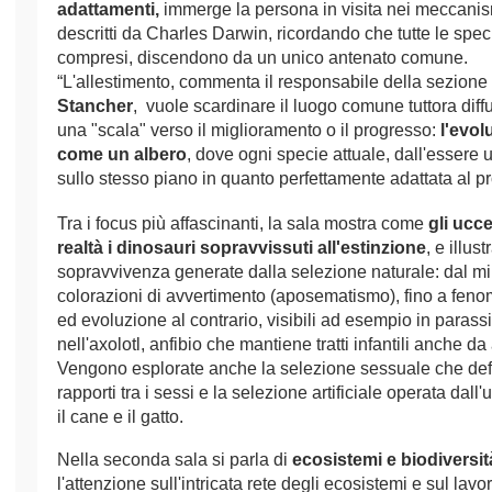
adattamenti,
immerge la persona in visita nei meccanis
descritti da Charles Darwin, ricordando che tutte le spec
compresi, discendono da un unico antenato comune.
“L'allestimento, commenta il responsabile della sezione
Stancher
, vuole scardinare il luogo comune tuttora diff
una "scala" verso il miglioramento o il progresso:
l'evol
come un albero
, dove ogni specie attuale, dall'essere u
sullo stesso piano in quanto perfettamente adattata al p
Tra i focus più affascinanti, la sala mostra come
gli ucce
realtà i dinosauri sopravvissuti all'estinzione
, e illust
sopravvivenza generate dalla selezione naturale: dal mi
colorazioni di avvertimento (aposematismo), fino a feno
ed evoluzione al contrario, visibili ad esempio in parassi
nell'axolotl, anfibio che mantiene tratti infantili anche da
Vengono esplorate anche la selezione sessuale che def
rapporti tra i sessi e la selezione artificiale operata da
il cane e il gatto.
Nella seconda sala si parla di
ecosistemi e biodiversit
l'attenzione sull'intricata rete degli ecosistemi e sul lavo