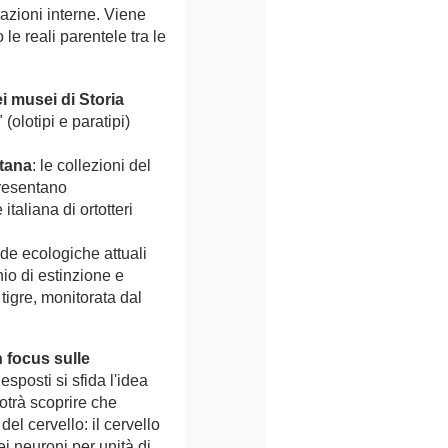
lazioni interne. Viene
le reali parentele tra le
i musei di Storia
(olotipi e paratipi)
tana
: le collezioni del
presentano
italiana di ortotteri
ide ecologiche attuali
hio di estinzione e
tigre, monitorata dal
n focus sulle
 esposti si sfida l'idea
otrà scoprire che
el cervello: il cervello
i neuroni per unità di