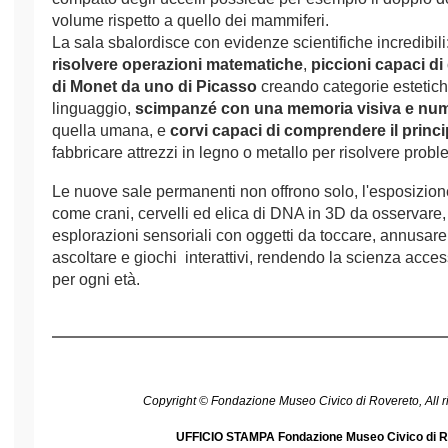
volume rispetto a quello dei mammiferi.
La sala sbalordisce con evidenze scientifiche incredibili
risolvere operazioni matematiche
,
piccioni capaci d
di Monet da uno di Picasso
creando categorie estetich
linguaggio,
scimpanzé con una memoria visiva e num
quella umana, e
corvi capaci di comprendere il princ
fabbricare attrezzi in legno o metallo per risolvere proble
Le nuove sale permanenti non offrono solo, l'esposizione
come crani, cervelli ed elica di DNA in 3D da osserva
esplorazioni sensoriali con oggetti da toccare, annusare
ascoltare e giochi interattivi, rendendo la scienza acces
per ogni età.
Copyright © Fondazione Museo Civico di Rovereto, All ri
UFFICIO STAMPA Fondazione Museo Civico di R