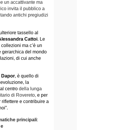
e un accattivante ma
co invita il pubblico a
ntando antichi pregiudizi
lteriore tassello al
Alessandra Cattoi
. Le
 collezioni ma c’è un
 e gerarchica del mondo
lazioni, di cui anche
o Dapor
, è quello di
’evoluzione, la
 al centro
della lunga
tario di Rovereto,
e per
riflettere e contribuire a
noi”.
matiche principali
:
 e