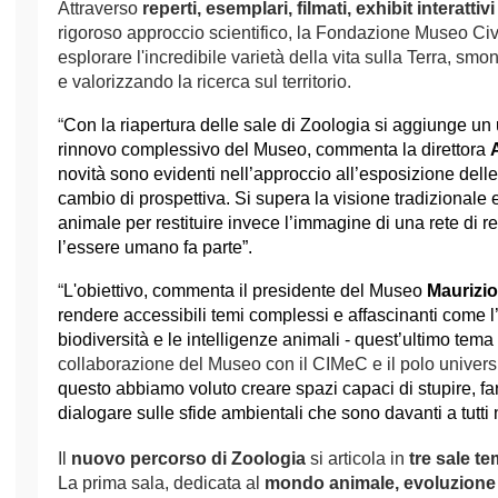
Attraverso
reperti, esemplari, filmati, exhibit interattivi
rigoroso approccio scientifico, la Fondazione Museo Civi
esplorare l'incredibile varietà della vita sulla Terra, smo
e valorizzando la ricerca sul territorio.
“
Con la riapertura delle sale di Zoologia si aggiunge un u
rinnovo complessivo del Museo, commenta la direttora
novità sono evidenti nell’approccio all’esposizione delle
cambio di prospettiva. Si supera la visione tradizionale
animale per restituire invece l’immagine di una rete di re
l’essere umano fa parte”.
“
L'obiettivo, commenta il presidente del Museo
Maurizi
rendere accessibili temi complessi e affascinanti come l
biodiversità e le intelligenze animali - quest’ultimo tema
collaborazione del Museo con il CIMeC e il polo universi
questo abbiamo voluto creare spazi capaci di stupire, far 
dialogare sulle sfide ambientali che sono davanti a tutti 
Il
nuovo percorso di Zoologia
si articola in
tre sale te
La prima sala, dedicata al
mondo animale, evoluzione