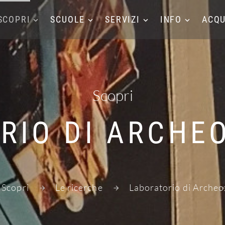
SCOPRI
SCUOLE
SERVIZI
INFO
ACQU
Scopri
RIO DI ARCHE
Scopri
Le ricerche
Laboratorio di Archeo