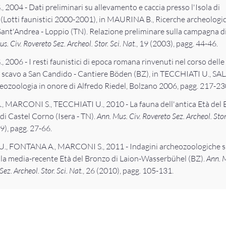
2004 - Dati preliminari su allevamento e caccia presso l'Isola di
(Lotti faunistici 2000-2001), in MAURINA B., Ricerche archeologi
i Sant'Andrea - Loppio (TN). Relazione preliminare sulla campagna d
s. Civ. Rovereto Sez. Archeol. Stor. Sci. Nat.
, 19 (2003), pagg. 44-46.
2006 - I resti faunistici di epoca romana rinvenuti nel corso delle
scavo a San Candido - Cantiere Böden (BZ), in TECCHIATI U., SALA
heozoologia in onore di Alfredo Riedel, Bolzano 2006, pagg. 217-23
 MARCONI S., TECCHIATI U., 2010 - La fauna dell'antica Età del
 di Castel Corno (Isera - TN).
Ann. Mus. Civ. Rovereto Sez. Archeol. Stor.
9), pagg. 27-66.
., FONTANA A., MARCONI S., 2011 - Indagini archeozoologiche su
ella media-recente Età del Bronzo di Laion-Wasserbühel (BZ).
Ann. 
Sez. Archeol. Stor. Sci. Nat.
, 26 (2010), pagg. 105-131.