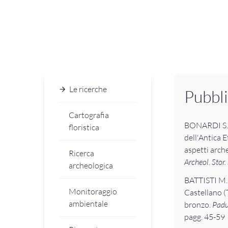
Le ricerche
Pubbli
Cartografia
BONARDI S.,
floristica
dell'Antica 
aspetti arch
Ricerca
Archeol. Stor. 
archeologica
BATTISTI M.,
Monitoraggio
Castellano (T
ambientale
bronzo.
Padu
pagg. 45-59