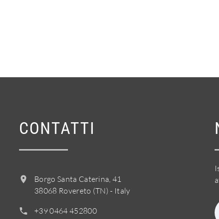
CONTATTI
I
Borgo Santa Caterina, 41
a
38068 Rovereto (TN) - Italy
+39 0464 452800