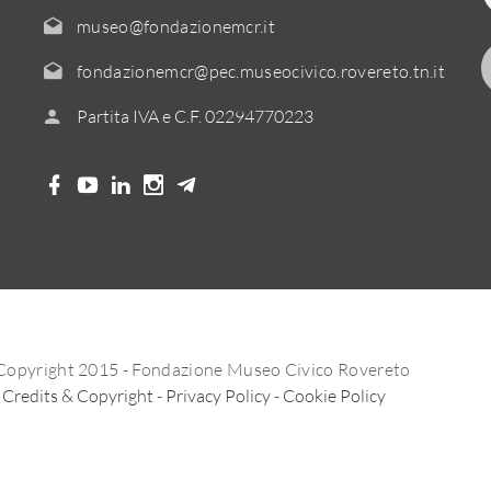
museo@fondazionemcr.it
fondazionemcr@pec.museocivico.rovereto.tn.it
Partita IVA e C.F. 02294770223
Copyright 2015 - Fondazione Museo Civico Rovereto
Credits & Copyright
-
Privacy Policy
-
Cookie Policy