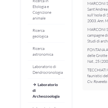
Ricerca in
MARCONI S., 
Etologia e
Sant'Andrea 
Cognizione
sull'Isola d
animale
2003.
Ann. Mu
MARCONI S., 
Ricerca
campagne di 
geologica
Studi di arc
Ricerca
FONTANA A.,
astronomica
delle Grotte
Nat.
, 25 (200
Laboratorio di
TECCHIATI U
Dendrocronologia
faunistici d
Civ. Rovereto 
Laboratorio
di
Archeozoologia