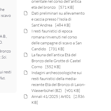
orientale nel corso dell'antica
età del bronzo [571 KB]
che
Dati preliminari su allevamento
i scavo
e caccia presso l'Isola di
Sant'Andrea [484 KB]
I resti faunistici di epoca
 B.,
romana rinvenuti nel corso
0.
delle campagne di scavo a San
Candido [731 KB]
 Bronzo
La fauna dell’antica Età del
 Sci.
Bronzo delle Grotte di Castel
Corno [552 KB]
i resti
Indagini archeozoologiche sui
Mus.
resti faunistici della media-
recente Età del Bronzo di Laion-
Wasserbühel (BZ) [901 KB]
Annali 41/2025 | Art01 [2.836
KB]